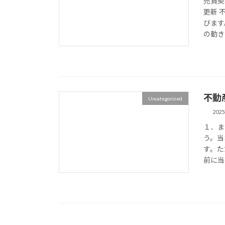
売買契
更新 
びます
の動きが
不動産
Uncategorized
202
１．ま
う。当
す。た
前に当