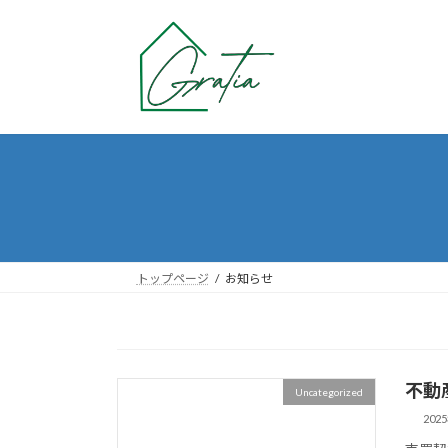
コ
ナ
ン
ビ
テ
ゲ
ン
ー
ツ
シ
へ
ョ
ス
ン
キ
に
ッ
移
プ
動
トップページ
お知らせ
不動
Uncategorized
202